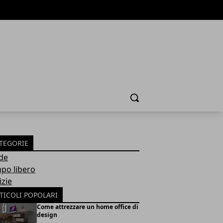
Cerca
TEGORIE
de
po libero
izie
TICOLI POPOLARI
Come attrezzare un home office di
design