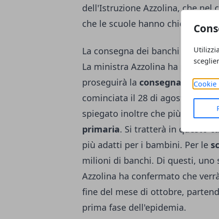
dell'Istruzione Azzolina, che nel 
che le scuole hanno chiesto un t
Cons
Utilizzi
La consegna dei banchi nuovi pr
sceglie
La ministra Azzolina ha promess
proseguirà la
consegna dei banc
Cookie 
cominciata il 28 di agosto e che
spiegato inoltre che più di 750m
primaria
. Si tratterà in questo c
più adatti per i bambini. Per le
s
milioni di banchi. Di questi, uno
Azzolina ha confermato che verrà
fine del mese di ottobre, partendo
prima fase dell'epidemia.