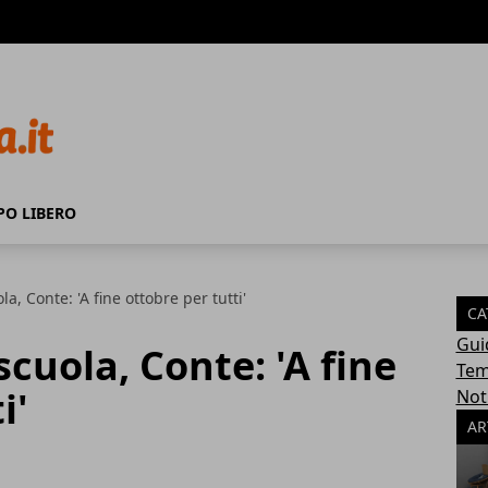
PO LIBERO
a, Conte: 'A fine ottobre per tutti'
CA
Gui
cuola, Conte: 'A fine
Tem
i'
Not
AR