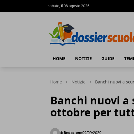
sabato, il 08 agosto 2026
Dossier Scuola
HOME
NOTIZIE
GUIDE
TEM
Home
Notizie
Banchi nuovi a scuol
Banchi nuovi a s
ottobre per tutt
di
Redazione
09/09/2020