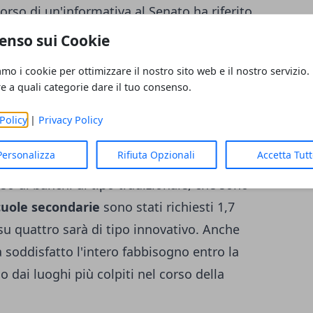
corso di un'informativa al Senato ha riferito
otale di
2,4 milioni di banchi
.
enso sui Cookie
amo i cookie per ottimizzare il nostro sito web e il nostro servizio.
oseguirà nelle prossime settimane
re a quali categorie dare il tuo consenso.
o che nel corso delle prossime settimane
hi nuovi
per le scuole, un'operazione già
Policy
|
Privacy Policy
 quindi adesso si intende continuare. Ha
Personalizza
Rifiuta Opzionali
Accetta Tut
ila banchi nuovi sono per la
scuola
aso di banchi di tipo tradizionale, che sono
cuole secondarie
sono stati richiesti 1,7
 su quattro sarà di tipo innovativo. Anche
 soddisfatto l'intero fabbisogno entro la
 dai luoghi più colpiti nel corso della