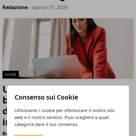
Redazione
- agosto 07, 2026
GUIDE
Unire l'amore per l'arte e il
Consenso sui Cookie
business: il ruolo
dell'imprenditoria culturale
Utilizziamo i cookie per ottimizzare il nostro sito
web e il nostro servizio. Puoi scegliere a quali
in Italia
categorie dare il tuo consenso.
Redazione
- agosto 05, 2026