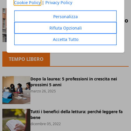
Cookie Policy
|
Privacy Policy
Guida pratica alla
Personalizza
pianificazione di un percorso
scolastico in Inghilterra
Rifiuta Opzionali
maggio 26, 2026
Accetta Tutto
TEMPO LIBERO
Dopo la laurea: 5 professioni in crescita nei
prossimi 5 anni
marzo 26, 2025
Tutti i benefici della lettura: perché leggere fa
bene
dicembre 05, 2022