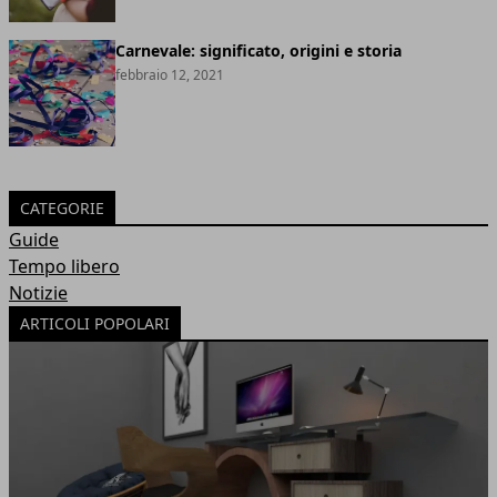
Carnevale: significato, origini e storia
febbraio 12, 2021
CATEGORIE
Guide
Tempo libero
Notizie
ARTICOLI POPOLARI