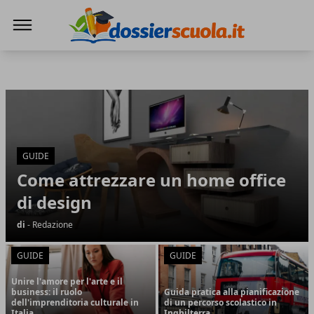
Dossier Scuola
Dossier Scuola
Articoli in Evidenza
GUIDE
Come attrezzare un home office
di design
di
- Redazione
GUIDE
GUIDE
Unire l'amore per l'arte e il
business: il ruolo
Guida pratica alla pianificazione
dell'imprenditoria culturale in
di un percorso scolastico in
Italia
Inghilterra