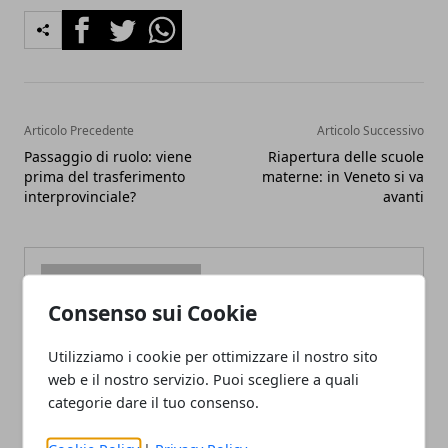
Facebook
Twitter
Whatsapp
Articolo Precedente
Articolo Successivo
Passaggio di ruolo: viene
Riapertura delle scuole
prima del trasferimento
materne: in Veneto si va
interprovinciale?
avanti
Consenso sui Cookie
Redazione
Utilizziamo i cookie per ottimizzare il nostro sito
web e il nostro servizio. Puoi scegliere a quali
categorie dare il tuo consenso.