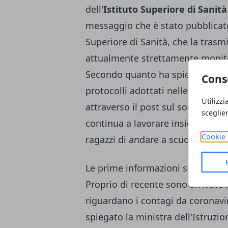
dell'
Istituto Superiore di Sanità
messaggio che è stato pubblicato s
Superiore di Sanità, che la trasm
attualmente strettamente monitor
Secondo quanto ha spiegato il twe
Cons
protocolli adottati nelle scuole 
Utilizzi
attraverso il post sul social netw
sceglie
continua a lavorare insieme al Mi
Cookie 
ragazzi di andare a scuola.
Le prime informazioni sui dati de
Proprio di recente sono arrivate l
riguardano
i contagi da coronavi
spiegato la ministra dell'Istruzio