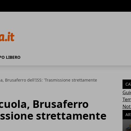
PO LIBERO
a, Brusaferro dell'ISS: 'Trasmissione strettamente
CA
Gui
Tem
cuola, Brusaferro
Not
missione strettamente
AR