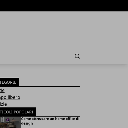
Cerca
TEGORIE
de
po libero
izie
TICOLI POPOLARI
Come attrezzare un home office di
design