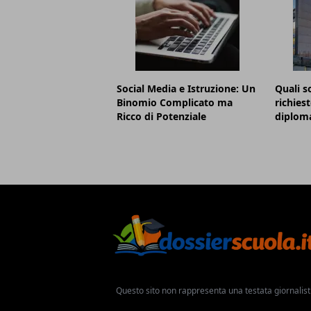
Social Media e Istruzione: Un
Quali s
Binomio Complicato ma
richies
Ricco di Potenziale
diploma
Questo sito non rappresenta una testata giornalist