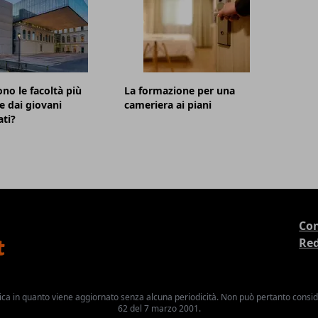
ono le facoltà più
La formazione per una
te dai giovani
cameriera ai piani
ti?
Con
Re
ica in quanto viene aggiornato senza alcuna periodicità. Non può pertanto consider
62 del 7 marzo 2001.