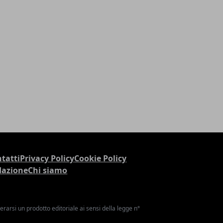
tatti
Privacy Policy
Cookie Policy
dazione
Chi siamo
arsi un prodotto editoriale ai sensi della legge n°