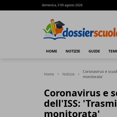
domenica, il 09 agosto 2026
Dossier Scuola
HOME
NOTIZIE
GUIDE
TEM
Coronavirus e scuol
Home
Notizie
monitorata'
Coronavirus e s
dell'ISS: 'Tras
monitorata'