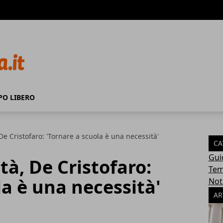
PO LIBERO
De Cristofaro: 'Tornare a scuola è una necessità'
CA
Gui
tà, De Cristofaro:
Tem
la è una necessità'
Not
AR