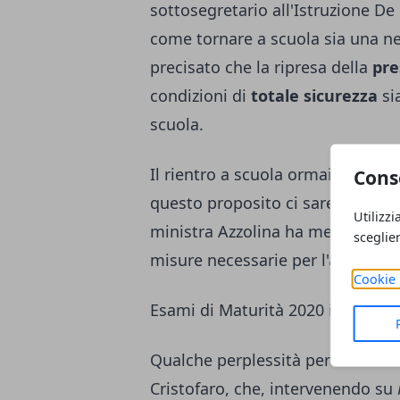
sottosegretario all'Istruzione De
come tornare a scuola sia una ne
precisato che la ripresa della
pre
condizioni di
totale sicurezza
sia
scuola.
Il rientro a scuola ormai è previ
Cons
questo proposito ci sarebbero mol
Utilizzi
ministra Azzolina
ha messo a pun
sceglie
misure necessarie per l'avvio de
Cookie 
Esami di Maturità 2020 in presen
Qualche perplessità però destano
Cristofaro, che, intervenendo su