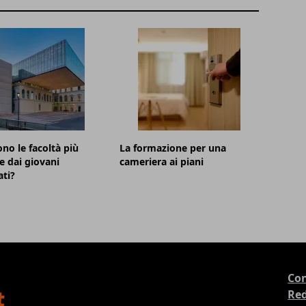
ono le facoltà più
La formazione per una
te dai giovani
cameriera ai piani
ti?
Con
Re