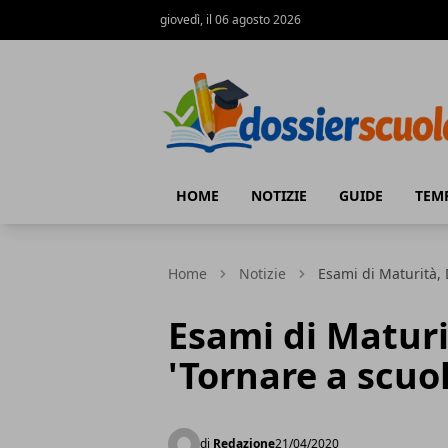
giovedì, il 06 agosto 2026
Dossier Scuola
HOME
NOTIZIE
GUIDE
TEM
Home
Notizie
Esami di Maturità, 
Esami di Maturi
'Tornare a scuo
di
Redazione
21/04/2020