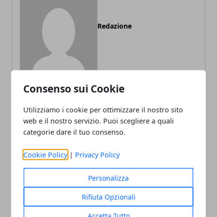
Redazione
Consenso sui Cookie
Utilizziamo i cookie per ottimizzare il nostro sito
ARTICOLI CORRELATI
web e il nostro servizio. Puoi scegliere a quali
categorie dare il tuo consenso.
Cookie Policy
|
Privacy Policy
Personalizza
Rifiuta Opzionali
Accetta Tutto