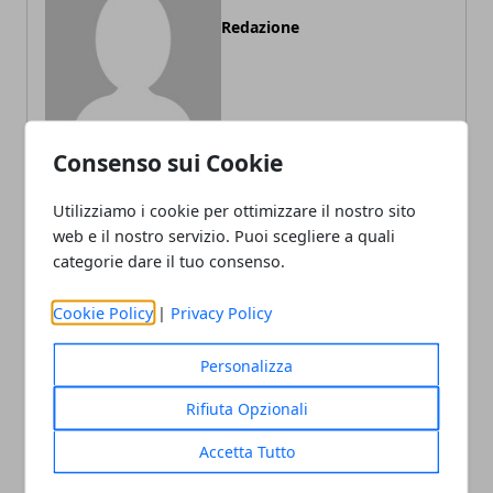
Redazione
Consenso sui Cookie
Utilizziamo i cookie per ottimizzare il nostro sito
web e il nostro servizio. Puoi scegliere a quali
ARTICOLI CORRELATI
categorie dare il tuo consenso.
Cookie Policy
|
Privacy Policy
Personalizza
Rifiuta Opzionali
Accetta Tutto
Social Media e Istruzione: Un Binomio