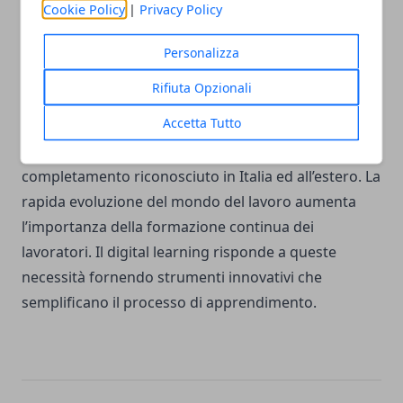
certificato di fine corso. Accademia Domani: è la più
Cookie Policy
|
Privacy Policy
grande realtà di formazione online in Italia. Il
catalogo propone più di 150 corsi in vari categorie.
Personalizza
L’azienda permette di acquistare il pacchetto tutto
Rifiuta Opzionali
incluso a soli 59 euro, il quale permette di seguire
Accetta Tutto
tutti i corsi presenti e futuri della piattaforma. A fine
di ogni corso viene rilasciato un certificato di
completamento riconosciuto in Italia ed all’estero. La
rapida evoluzione del mondo del lavoro aumenta
l’importanza della formazione continua dei
lavoratori. Il digital learning risponde a queste
necessità fornendo strumenti innovativi che
semplificano il processo di apprendimento.