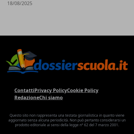
18/08/2025
Contatti
Privacy Policy
Cookie Policy
Redazione
Chi siamo
Questo sito non rappresenta una testata giornalistica in quanto viene
aggiornato senza alcuna periodicità. Non può pertanto considerarsi un
prodotto editoriale ai sensi della legge n° 62 del 7 marzo 2001.