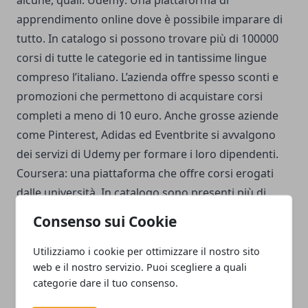
alcune, quali: Udemy: Una piattaforma di
apprendimento online dove è possibile imparare di
tutto. In catalogo si possono trovare più di 100000
corsi di tutte le categorie ed in tantissime lingue
compreso l’italiano. L’azienda offre spesso sconti e
promozioni che permettono di acquistare corsi
completi a meno di 10 euro. Anche grosse aziende
come Pinterest, Adidas ed Eventbrite si avvalgono
dei servizi di Udemy per formare i loro dipendenti.
Coursera: una piattaforma che offre corsi erogati
dalle università. In catalogo sono presenti più di
2700 tipologie di corsi offerti da più di 150
Consenso sui Cookie
prestigiose università del Mondo. La maggior parte
dei corsi sono in inglese o spagnolo. Gli utenti
Utilizziamo i cookie per ottimizzare il nostro sito
web e il nostro servizio. Puoi scegliere a quali
possono iscriversi e seguire i corsi gratuitamente,
categorie dare il tuo consenso.
ma devono pagare una quota se vogliono ricevere il