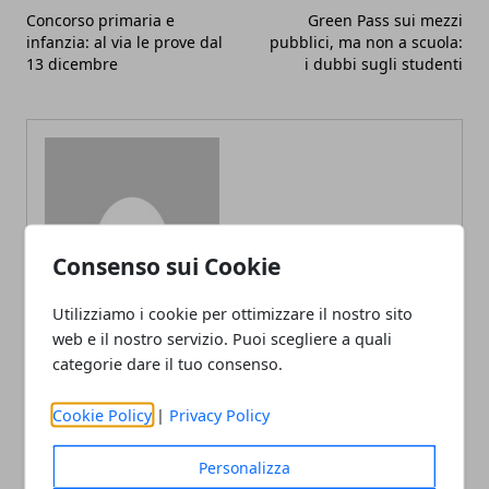
Concorso primaria e
Green Pass sui mezzi
infanzia: al via le prove dal
pubblici, ma non a scuola:
13 dicembre
i dubbi sugli studenti
Redazione
Consenso sui Cookie
Utilizziamo i cookie per ottimizzare il nostro sito
web e il nostro servizio. Puoi scegliere a quali
categorie dare il tuo consenso.
Cookie Policy
|
Privacy Policy
ARTICOLI CORRELATI
Personalizza