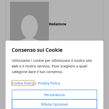
Redazione
Consenso sui Cookie
Utilizziamo i cookie per ottimizzare il nostro sito
web e il nostro servizio. Puoi scegliere a quali
ARTICOLI CORRELATI
categorie dare il tuo consenso.
Cookie Policy
|
Privacy Policy
Personalizza
Rifiuta Opzionali