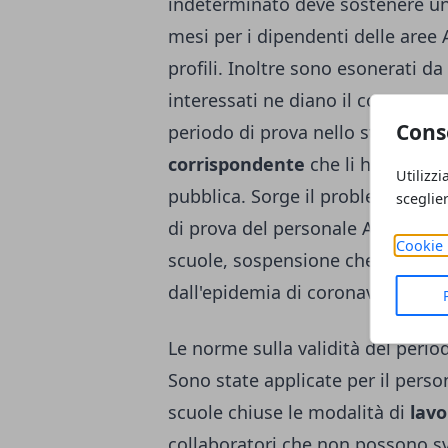
indeterminato deve sostenere u
mesi per i dipendenti delle aree A
profili. Inoltre sono esonerati da
interessati ne diano il consenso,
Cons
periodo di prova nello stesso pr
corrispondente
che li ha visti 
Utilizzi
pubblica. Sorge il problema di com
sceglie
di prova del personale ATA con l'i
Cookie 
scuole, sospensione che si è av
dall'epidemia di coronavirus.
Le norme sulla validità del perio
Sono state applicate per il perso
scuole chiuse le modalità di
lavo
collaboratori che non possono sv