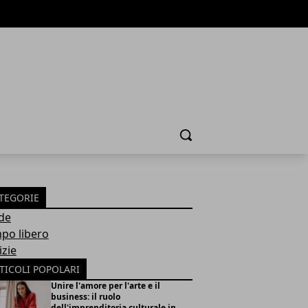
Cerca
TEGORIE
de
po libero
izie
TICOLI POPOLARI
Unire l'amore per l'arte e il
business: il ruolo
dell'imprenditoria culturale in