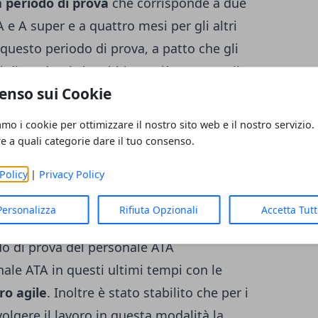
n
periodo di prova
che corrisponde a due
 e A super e a quattro mesi per gli altri
 questo periodo di prova, a patto che gli
 i dipendenti che abbiano già superato il
enso sui Cookie
ofilo professionale oppure in un
profilo
lavorare sempre in un'altra amministrazione
amo i cookie per ottimizzare il nostro sito web e il nostro servizio.
e interpretare i criteri relativi al periodo
re a quali categorie dare il tuo consenso.
nterruzione delle attività didattiche per le
Policy
|
Privacy Policy
uta a causa dell'emergenza determinata
Personalizza
Rifiuta Opzionali
Accetta Tut
do di prova del personale ATA
nale ATA in questi ultimi tempi con le
ro agile
. Inoltre è stato stabilito che per i
olgere il lavoro in questa modalità la