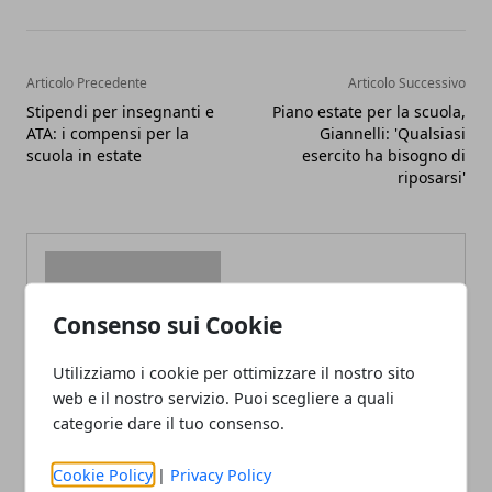
Articolo Precedente
Articolo Successivo
Stipendi per insegnanti e
Piano estate per la scuola,
ATA: i compensi per la
Giannelli: 'Qualsiasi
scuola in estate
esercito ha bisogno di
riposarsi'
Consenso sui Cookie
Redazione
Utilizziamo i cookie per ottimizzare il nostro sito
web e il nostro servizio. Puoi scegliere a quali
categorie dare il tuo consenso.
Cookie Policy
|
Privacy Policy