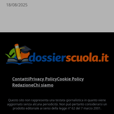
18/08/2025
Contatti
Privacy Policy
Cookie Policy
Redazione
Chi siamo
Questo sito non rappresenta una testata giornalistica in quanto viene
aggiornato senza alcuna periodicità. Non può pertanto considerarsi un
prodotto editoriale ai sensi della legge n° 62 del 7 marzo 2001.