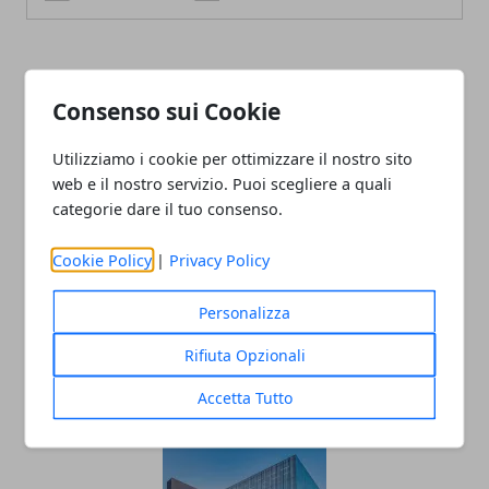
ARTICOLI CORRELATI
Consenso sui Cookie
Utilizziamo i cookie per ottimizzare il nostro sito
web e il nostro servizio. Puoi scegliere a quali
categorie dare il tuo consenso.
Cookie Policy
|
Privacy Policy
Personalizza
Social Media e Istruzione: Un Binomio
Rifiuta Opzionali
Complicato ma Ricco di Potenziale
25/09/2024
Accetta Tutto