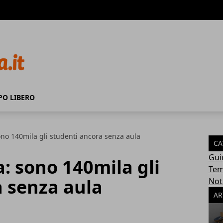
PO LIBERO
ono 140mila gli studenti ancora senza aula
CA
Gui
a: sono 140mila gli
Tem
a senza aula
Not
AR