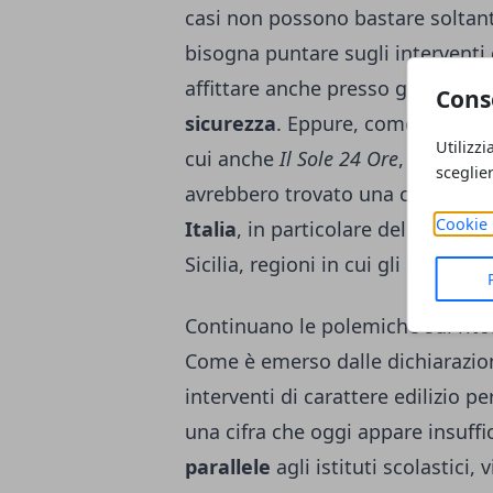
casi non possono bastare soltant
bisogna puntare sugli interventi ed
affittare anche presso gli enti lo
Cons
sicurezza
. Eppure, come riportan
Utilizzi
cui anche
Il Sole 24 Ore
, sarebbe
sceglie
avrebbero trovato una collocazio
Cookie 
Italia
, in particolare della Puglia
Sicilia, regioni in cui gli interven
Continuano le polemiche sul rito
Come è emerso dalle dichiarazioni
interventi di carattere edilizio pe
una cifra che oggi appare insuffic
parallele
agli istituti scolastici