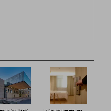
ono le facoltà più
La formazione per una