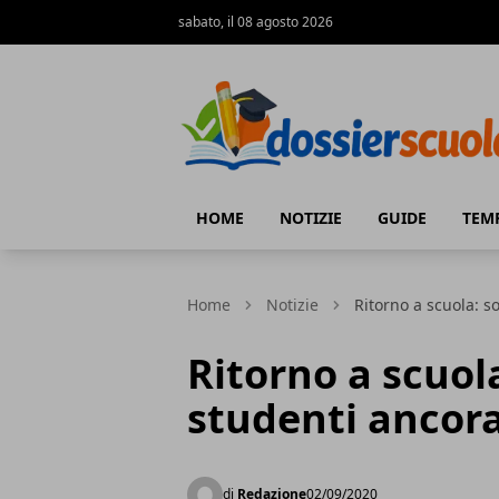
sabato, il 08 agosto 2026
Dossier Scuola
HOME
NOTIZIE
GUIDE
TEM
Home
Notizie
Ritorno a scuola: s
Ritorno a scuol
studenti ancor
di
Redazione
02/09/2020