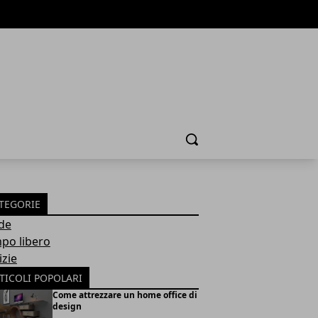
Cerca
TEGORIE
de
po libero
izie
TICOLI POPOLARI
Come attrezzare un home office di
design