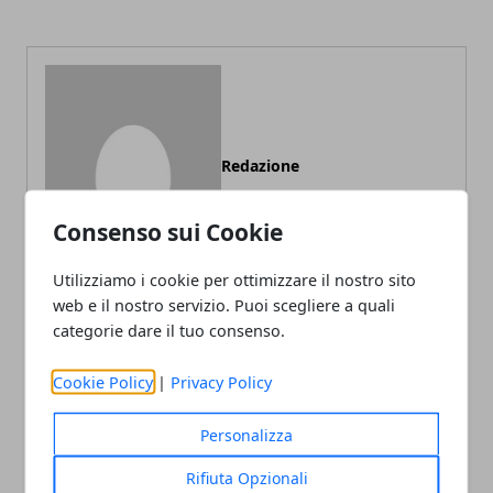
Redazione
Consenso sui Cookie
Utilizziamo i cookie per ottimizzare il nostro sito
web e il nostro servizio. Puoi scegliere a quali
categorie dare il tuo consenso.
ARTICOLI CORRELATI
Cookie Policy
|
Privacy Policy
Personalizza
Rifiuta Opzionali