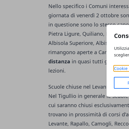
Nello specifico i Comuni interess
giornata di venerdì 2 ottobre son
in questione sono lo stesso capo
Pietra Ligure, Quiliano, Loano, Ce
Cons
Albisola Superiore, Albissola Mar
Utilizzi
rimangono aperte a Carcare, Coss
sceglie
distanza
in quasi tutti gli istitut
Cookie 
lezioni.
Scuole chiuse nel Levante
Nel Tigullio in generale le scuol
cui saranno chiusi esclusivamente 
trovano in prossimità di corsi d'
Levante, Rapallo, Camogli, Recco,