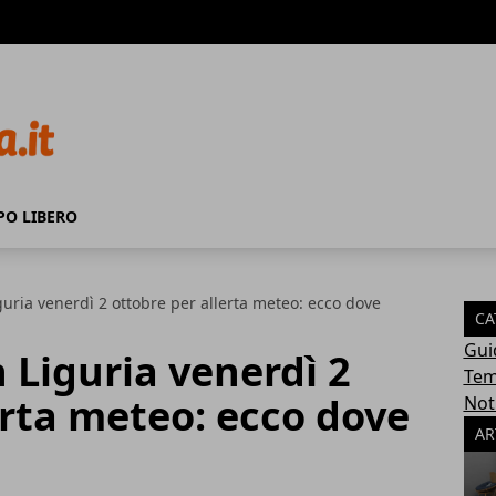
PO LIBERO
guria venerdì 2 ottobre per allerta meteo: ecco dove
CA
Gui
n Liguria venerdì 2
Tem
erta meteo: ecco dove
Not
AR