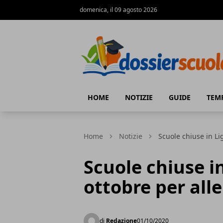
domenica, il 09 agosto 2026
Dossier Scuola
HOME
NOTIZIE
GUIDE
TEM
Home
Notizie
Scuole chiuse in Li
Scuole chiuse i
ottobre per all
di
Redazione
01/10/2020