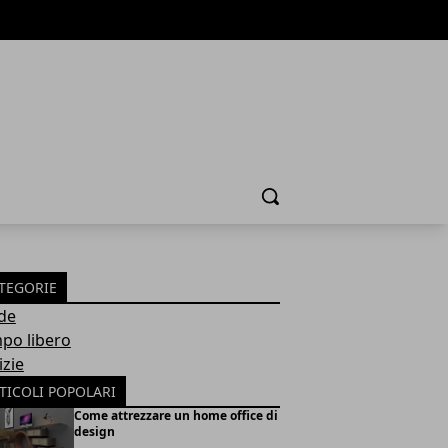
Cerca
TEGORIE
de
po libero
izie
TICOLI POPOLARI
Come attrezzare un home office di
design