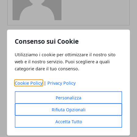
Consenso sui Cookie
ARTICOLI CORRELATI
Utilizziamo i cookie per ottimizzare il nostro sito
web e il nostro servizio. Puoi scegliere a quali
categorie dare il tuo consenso.
Cookie Policy
|
Privacy Policy
Personalizza
Rifiuta Opzionali
Social Media e Istruzione: Un Binomio
Complicato ma Ricco di Potenziale
Accetta Tutto
25/09/2024