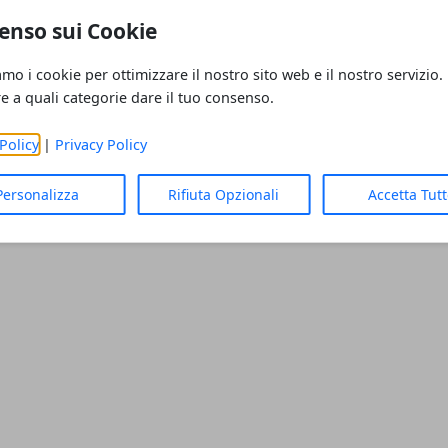
rca nel nostro blog
enso sui Cookie
ola chiave per trovare articoli interessanti.
amo i cookie per ottimizzare il nostro sito web e il nostro servizio.
re a quali categorie dare il tuo consenso.
Policy
|
Privacy Policy
Personalizza
Rifiuta Opzionali
Accetta Tut