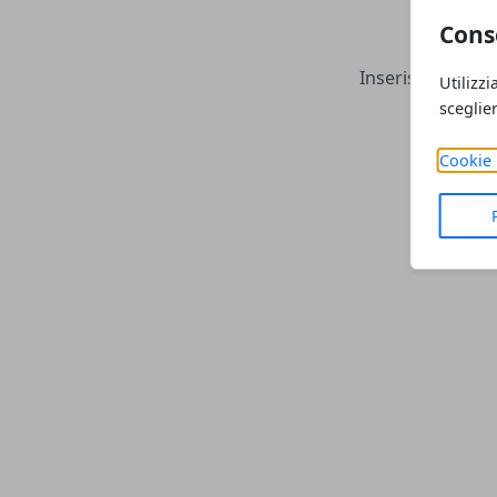
Ce
Cons
Inserisci una par
Utilizzi
sceglie
Cookie 