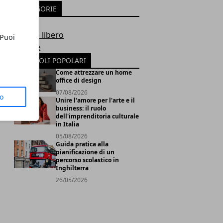
CATEGORIE
Guide
Tempo libero
 Puoi
Notizie
ARTICOLI POPOLARI
Come attrezzare un home
office di design
07/08/2026
to
Unire l'amore per l'arte e il
business: il ruolo
dell'imprenditoria culturale
in Italia
05/08/2026
Guida pratica alla
pianificazione di un
percorso scolastico in
Inghilterra
26/05/2026