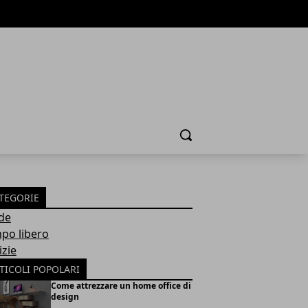
Cerca
TEGORIE
de
po libero
izie
TICOLI POPOLARI
Come attrezzare un home office di
design