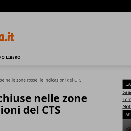
PO LIBERO
se nelle zone rosse: le indicazioni del CTS
CA
Gui
 chiuse nelle zone
Tem
zioni del CTS
Not
AR