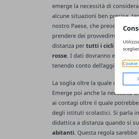
emerge la necessità di considera
alcune situazioni ben precise, te
nostro Paese, che preoccupa sempr
Cons
prendere dei provvedimenti che p
Utilizzi
distanza per
tutti i cicli di scuol
sceglie
rosse
. I dati dovranno essere ri
Cookie 
tenendo conto dell’aggiornament
La soglia oltre la quale chiudere 
Emerge poi anche la necessità di
ai contagi oltre il quale potreb
degli istituti scolastici. Si parla 
didattica a distanza quando si s
abitanti
. Questa regola sarebbe 