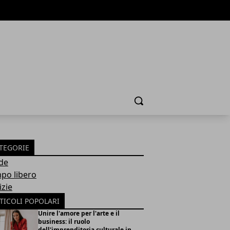
Cerca
TEGORIE
de
po libero
izie
TICOLI POPOLARI
Unire l'amore per l'arte e il
business: il ruolo
dell'imprenditoria culturale in