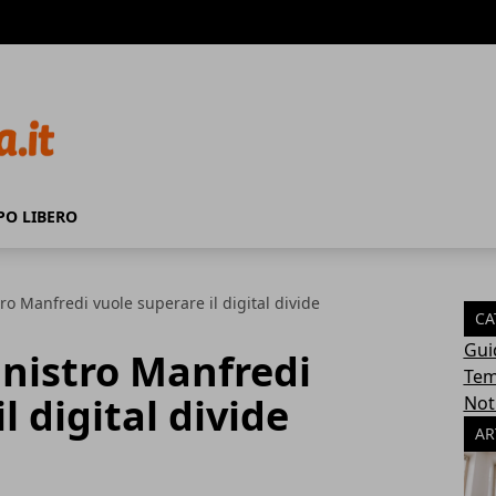
PO LIBERO
tro Manfredi vuole superare il digital divide
CA
Gui
ministro Manfredi
Tem
l digital divide
Not
AR