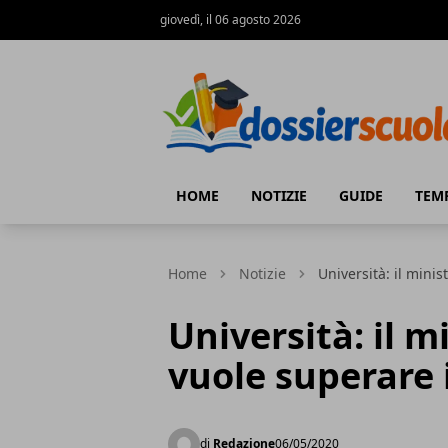
giovedì, il 06 agosto 2026
Dossier Scuola
HOME
NOTIZIE
GUIDE
TEM
Home
Notizie
Università: il minis
Università: il 
vuole superare i
di
Redazione
06/05/2020