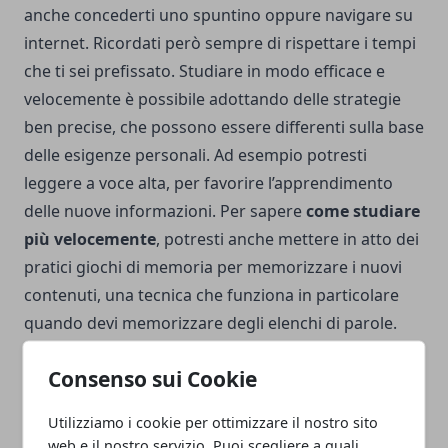
anche concederti uno spuntino oppure navigare su
internet. Ricordati però sempre di rispettare i tempi
che ti sei prefissato. Studiare in modo efficace e
velocemente è possibile adottando delle strategie
ben precise, che possono essere differenti sulla base
delle esigenze personali. Ad esempio potresti
leggere a voce alta, per favorire l’apprendimento
delle nuove informazioni. Per sapere
come studiare
più velocemente
, potresti anche mettere in atto dei
pratici giochi di memoria per memorizzare i nuovi
contenuti, una tecnica che funziona in particolare
quando devi memorizzare degli elenchi di parole.
Potresti combinare le parole da ricordare creando
Consenso sui Cookie
delle vere e proprie associazioni, in modo da
ricordare con maggiore rapidità.
Come studiare
Utilizziamo i cookie per ottimizzare il nostro sito
bene e velocemente
, quindi? Puoi anche riscrivere
web e il nostro servizio. Puoi scegliere a quali