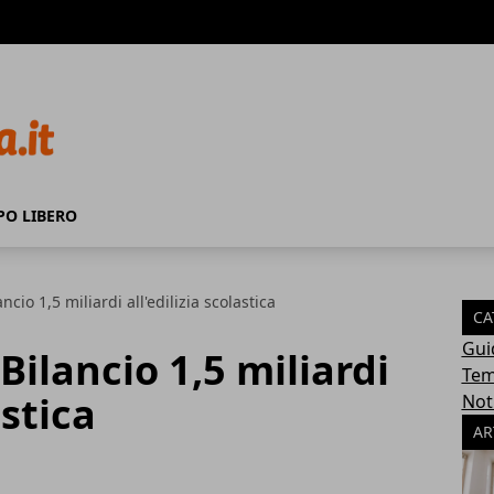
PO LIBERO
ncio 1,5 miliardi all'edilizia scolastica
CA
Gui
Bilancio 1,5 miliardi
Tem
astica
Not
AR