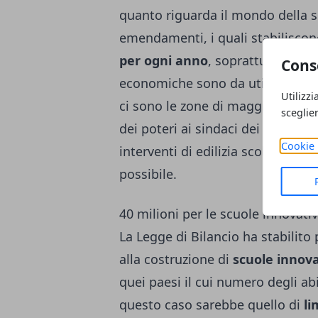
quanto riguarda il mondo della scu
emendamenti, i quali stabilisco
per ogni anno
, soprattutto per i
Cons
economiche sono da utilizzare pe
Utilizzi
ci sono le zone di maggiore risch
sceglie
dei poteri ai sindaci dei Comuni 
Cookie 
interventi di edilizia scolastica
possibile.
40 milioni per le scuole innovati
La Legge di Bilancio ha stabilito
alla costruzione di
scuole innov
quei paesi il cui numero degli abit
questo caso sarebbe quello di
li