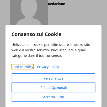
Redazione
Consenso sui Cookie
Utilizziamo i cookie per ottimizzare il nostro sito
ARTICOLI CORRELATI
web e il nostro servizio. Puoi scegliere a quali
categorie dare il tuo consenso.
Cookie Policy
|
Privacy Policy
Personalizza
Rifiuta Opzionali
Accetta Tutto
Social Media e Istruzione: Un Binomio