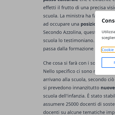
effetti il frutto di una precisa v
scuola. La ministra ha fatto sape
Cons
ad occupare una
posizione cent
Secondo Azzolina, questi ulterior
Utilizzi
sceglie
scuola lo testimoniano. Azzolina 
passa dalla formazione dei giovan
Cookie 
Che cosa si farà con i soldi per l
Nello specifico ci sono molti pro
arrivano alla scuola, secondo ciò 
si prevedono innanzitutto
nuove
scuola dell'infanzia. È stato stab
assumere 25000 docenti di soste
docenti su alcune tematiche imp