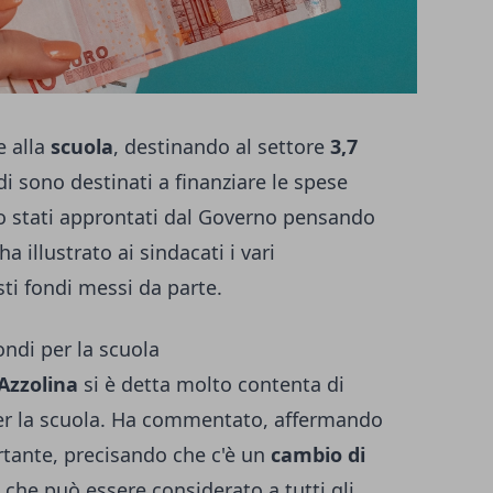
 alla
scuola
, destinando al settore
3,7
rdi sono destinati a finanziare le spese
no stati approntati dal Governo pensando
ha illustrato ai sindacati i vari
ti fondi messi da parte.
ondi per la scuola
Azzolina
si è detta molto contenta di
per la scuola. Ha commentato, affermando
ortante, precisando che c'è un
cambio di
 che può essere considerato a tutti gli