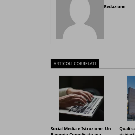
Redazione
ARTICOLI CORRELATI
Social Media e Istruzione: Un
Quali s
Binomio Complicato ma
richies