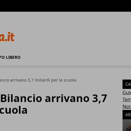
PO LIBERO
ancio arrivano 3,7 miliardi per la scuola
CA
Gui
Bilancio arrivano 3,7
Tem
scuola
Not
AR