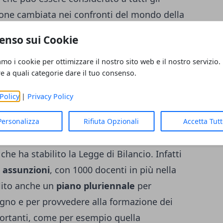
isione cambiata nei confronti del mondo della
re che il mondo dell'istruzione è ritornato
enso sui Cookie
rale
nell'ambito degli investimenti.
i fondi messi da parte per il mondo della
amo i cookie per ottimizzare il nostro sito web e il nostro servizio.
re a quali categorie dare il tuo consenso.
ha poi specificato che lo sviluppo del Paese
i, che deve essere di qualità.
Policy
|
Privacy Policy
a scuola stanziati dalla Legge di Bilancio
Personalizza
Rifiuta Opzionali
Accetta Tut
getti da mettere a punto con i fondi che
che ha stabilito la Legge di Bilancio. Infatti
 assunzioni
, con 1000 docenti in più nella
ilito anche un
piano pluriennale
per
gno e per provvedere alla formazione dei
ortanti, come per esempio quella