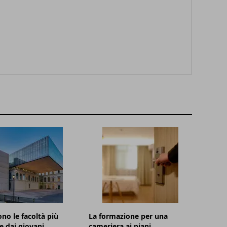
ono le facoltà più
La formazione per una
te dai giovani
cameriera ai piani