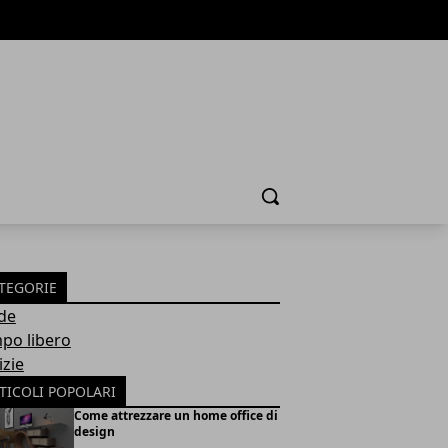
Cerca
TEGORIE
de
po libero
izie
TICOLI POPOLARI
Come attrezzare un home office di
design