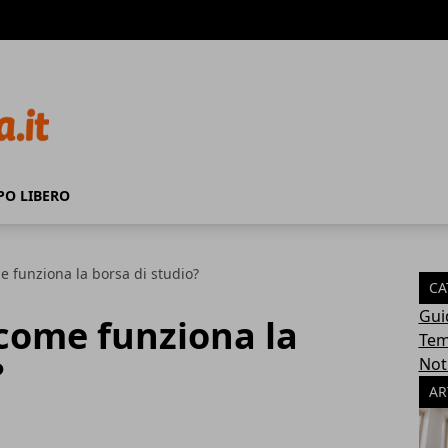
PO LIBERO
e funziona la borsa di studio?
CA
Gui
come funziona la
Tem
?
Not
AR