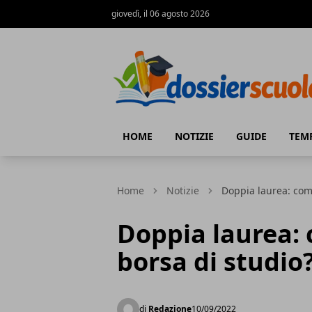
giovedì, il 06 agosto 2026
Dossier Scuola
HOME
NOTIZIE
GUIDE
TEM
Home
Notizie
Doppia laurea: com
Doppia laurea: 
borsa di studio
di
Redazione
10/09/2022