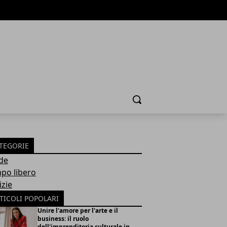
Cerca
TEGORIE
de
po libero
izie
TICOLI POPOLARI
Unire l'amore per l'arte e il
business: il ruolo
dell'imprenditoria culturale in