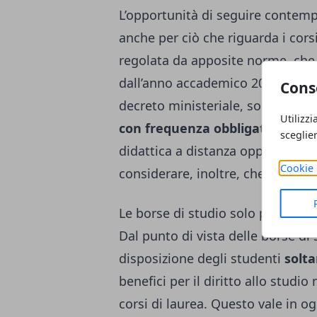
L’opportunità di seguire contem
anche per ciò che riguarda i corsi
regolata da apposite norme, che d
dall’anno accademico 2022/2023.
Cons
decreto ministeriale, solo uno de
Utilizzi
con frequenza obbligatoria
. Gl
sceglie
didattica a distanza oppure mette
Cookie 
considerare, inoltre, che gli esam
Le borse di studio solo per un co
Dal punto di vista delle borse di
disposizione degli studenti
solta
benefici per il diritto allo stud
corsi di laurea. Questo vale in og