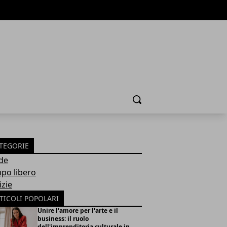
Cerca
TEGORIE
de
po libero
izie
TICOLI POPOLARI
Unire l'amore per l'arte e il
business: il ruolo
dell'imprenditoria culturale in