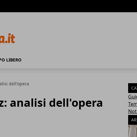
PO LIBERO
alisi dell'opera
CA
Gui
z: analisi dell'opera
Tem
Not
AR