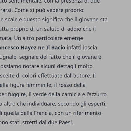
ato sentimentale, con la presenza di due
ararsi. Come si può vedere proprio
le scale e questo significa che il giovane sta
tta proprio di un saluto di addio che il
mata. Un altro particolare emerge
ancesco Hayez ne Il Bacio
infatti lascia
gnale, segnale del fatto che il giovane è
 Possiamo notare alcuni dettagli molto
celte di colori effettuate dall’autore. Il
lla figura femminile, il rosso della
r fuggire, il verde della camicia e l’azzurro
 altro che individuare, secondo gli esperti,
 di quella della Francia, con un riferimento
no stati stretti dai due Paesi.