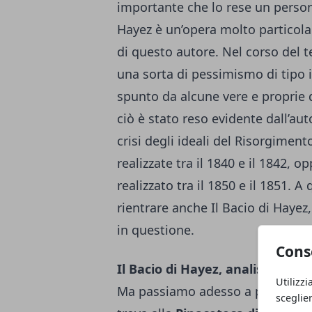
importante che lo rese un personag
Hayez è un’opera molto particolar
di questo autore. Nel corso del t
una sorta di pessimismo di tipo
spunto da alcune vere e proprie di
ciò è stato reso evidente dall’au
crisi degli ideali del Risorgime
realizzate tra il 1840 e il 1842, o
realizzato tra il 1850 e il 1851.
rientrare anche Il Bacio di Hayez,
in questione.
Cons
Il Bacio di Hayez, analisi dell'o
Utilizzi
Ma passiamo adesso a parlare prop
sceglie