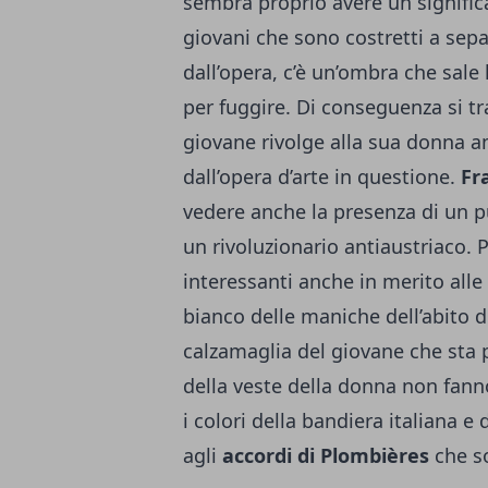
sembra proprio avere un signific
giovani che sono costretti a sep
dall’opera, c’è un’ombra che sale 
per fuggire. Di conseguenza si tra
giovane rivolge alla sua donna a
dall’opera d’arte in questione.
Fr
vedere anche la presenza di un pu
un rivoluzionario antiaustriaco.
interessanti anche in merito alle s
bianco delle maniche dell’abito de
calzamaglia del giovane che sta pe
della veste della donna non fanno
i colori della bandiera italiana e
agli
accordi di Plombières
che so