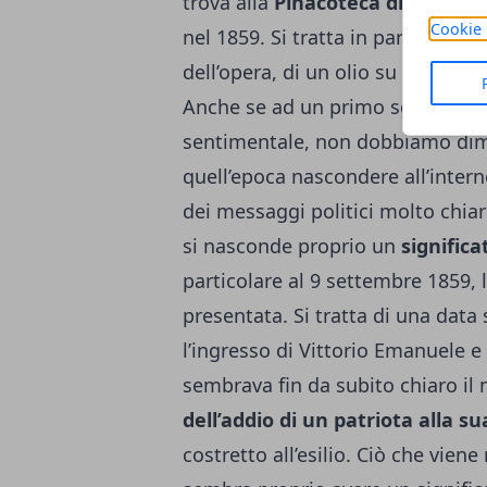
trova alla
Pinacoteca di Brera a
Cookie 
nel 1859. Si tratta in particolare,
dell’opera, di un olio su tela che
Anche se ad un primo sguardo il 
sentimentale, non dobbiamo dime
quell’epoca nascondere all’intern
dei messaggi politici molto chiari
si nasconde proprio un
significa
particolare al 9 settembre 1859, l
presentata. Si tratta di una data
l’ingresso di Vittorio Emanuele e
sembrava fin da subito chiaro il
dell’addio di un patriota alla s
costretto all’esilio. Ciò che viene