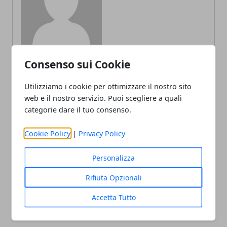
Consenso sui Cookie
Utilizziamo i cookie per ottimizzare il nostro sito
ARTICOLI CORRELATI
web e il nostro servizio. Puoi scegliere a quali
categorie dare il tuo consenso.
Cookie Policy
|
Privacy Policy
Personalizza
Rifiuta Opzionali
Social Media e Istruzione: Un Binomio
Accetta Tutto
Complicato ma Ricco di Potenziale