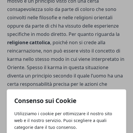
motivo è un principio visto con una certa
consapevolezza solo da parte di coloro che sono
coinvolti nelle filosofie e nelle religioni orientali
oppure da parte di chi ha vissuto delle esperienze
specifiche in modo diretto. Per quanto riguarda la
religione cattolica
, poiché non si crede alla
reincarnazione, non può essere visto il concetto di
karma nello stesso modo in cui viene interpretato in
Oriente. Spesso il karma in questa situazione
diventa un principio secondo il quale l’uomo ha una
certa responsabilità precisa per le azioni che
compie, ma all’interno della vita che vive, non per
Consenso sui Cookie
quanto riguarda una futura vita.
Utilizziamo i cookie per ottimizzare il nostro sito
Le leggi del karma
web e il nostro servizio. Puoi scegliere a quali
Esistono delle specifiche
leggi karmiche
, che sono
categorie dare il tuo consenso.
ben determinate. Si parte dalla grande legge, che ha