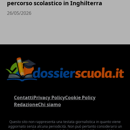
percorso scolastico in Inghilterra
26/05/2026
Contatti
Privacy Policy
Cookie Policy
Redazione
Chi siamo
Questo sito non rappresenta una testata giornalistica in quanto viene
aggiornato senza alcuna periodicità. Non può pertanto considerarsi un