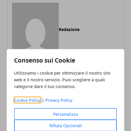
Redazione
Consenso sui Cookie
Utilizziamo i cookie per ottimizzare il nostro sito
web e il nostro servizio. Puoi scegliere a quali
ARTICOLI CORRELATI
categorie dare il tuo consenso.
Cookie Policy
|
Privacy Policy
Personalizza
Rifiuta Opzionali