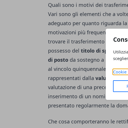
Quali sono i motivi dei trasferime
Vari sono gli elementi che a vol
adeguato per quanto riguarda l
motivazioni più frequenti e tra 
Cons
trovare il trasferimento su posti
possesso del
titolo di specializ
Utilizzi
sceglie
di posto
da sostegno a posto co
al vincolo quinquennale su soste
Cookie 
rappresentati dalla
valutazione 
valutazione di una precedenza. A 
inserimento di un nominativo nel
presentato regolarmente la doma
Che cosa comporteranno le retti