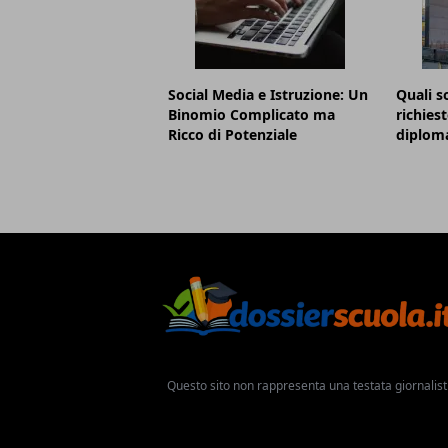
Social Media e Istruzione: Un
Quali s
Binomio Complicato ma
richies
Ricco di Potenziale
diploma
Questo sito non rappresenta una testata giornalist