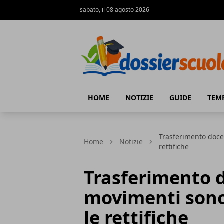
sabato, il 08 agosto 2026
Dossier Scuola
HOME
NOTIZIE
GUIDE
TEM
Trasferimento docen
Home
Notizie
rettifiche
Trasferimento d
movimenti sono 
le rettifiche