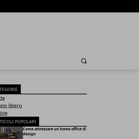
Cerca
TEGORIE
de
po libero
izie
TICOLI POPOLARI
Come attrezzare un home office di
design