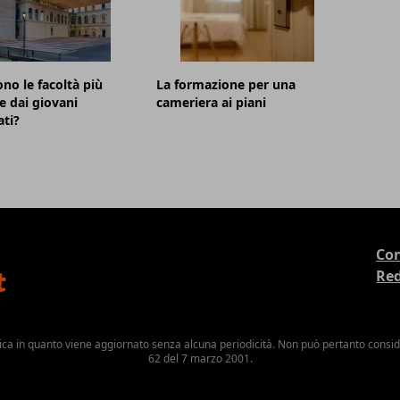
ono le facoltà più
La formazione per una
te dai giovani
cameriera ai piani
ti?
Con
Re
ica in quanto viene aggiornato senza alcuna periodicità. Non può pertanto consider
62 del 7 marzo 2001.