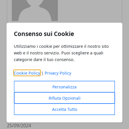
Consenso sui Cookie
ARTICOLI CORRELATI
Utilizziamo i cookie per ottimizzare il nostro sito
web e il nostro servizio. Puoi scegliere a quali
categorie dare il tuo consenso.
Cookie Policy
|
Privacy Policy
Personalizza
Rifiuta Opzionali
Social Media e Istruzione: Un Binomio
Accetta Tutto
Complicato ma Ricco di Potenziale
25/09/2024