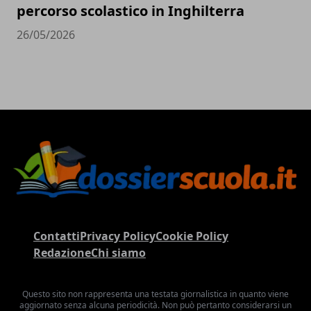
percorso scolastico in Inghilterra
26/05/2026
Contatti
Privacy Policy
Cookie Policy
Redazione
Chi siamo
Questo sito non rappresenta una testata giornalistica in quanto viene
aggiornato senza alcuna periodicità. Non può pertanto considerarsi un