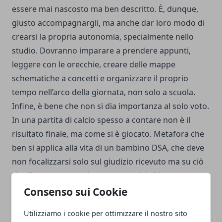
essere mai nascosto ma ben descritto. È, dunque,
giusto accompagnargli, ma anche dar loro modo di
crearsi la propria autonomia, specialmente nello
studio. Dovranno imparare a prendere appunti,
leggere con le orecchie, creare delle mappe
schematiche a concetti e organizzare il proprio
tempo nell’arco della giornata, non solo a scuola.
Infine, è bene che non si dia importanza al solo voto.
In una partita di calcio spesso a contare non è il
risultato finale, ma come si è giocato. Metafora che
ben si applica alla vita di un bambino DSA, che deve
non focalizzarsi solo sul giudizio ricevuto ma su ciò
che l’insegnamento ha permesso lui di imparare,
sull’esperienza vissuta nell’ambito del compito
Consenso sui Cookie
interrogazione, cercando di capire dove abbia
Utilizziamo i cookie per ottimizzare il nostro sito
risposto agevolmente e dove, invece, si sia sentito in