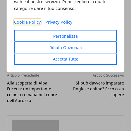
web e il nostro servizio. Puoi scegliere a quali
maggiore difficoltà.
categorie dare il tuo consenso.
Cookie Policy
|
Privacy Policy
Personalizza
Facebook
Twitter
Whatsapp
Rifiuta Opzionali
Accetta Tutto
Articolo Precedente
Articolo Successivo
Alla scoperta di Alba
Si può davvero imparare
Fucens: un'importante
l’inglese online? Ecco cosa
colonia romana nel cuore
sapere
dell'Abruzzo