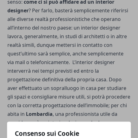
senso:
come ci si può affidare ad un interior
designer
? Per farlo, basterà semplicemente riferirsi
alle diverse realtà professionistiche che operano
all’interno del nostro paese: un interior designer
lavora, generalmente, in studi di architetti o in altre
realtà simili, dunque mettersi in contatto con
quest’ultimo sarà semplice, anche semplicemente
via mail o telefonicamente.
L’interior designer
interverrà nei tempi previsti ed entro la
progettazione definitiva della propria casa. Dopo
aver effettuato un sopralluogo in casa per studiare
gli spazi e consigliare misure utili, si potrà procedere
con la corretta progettazione dell’immobile; per chi
abita in
Lombardia
, una professionista utile da
considerare è un interior designer che lavora
nell’ambito degli
studi architetti milano
, il quale
Consenso sui Cookie