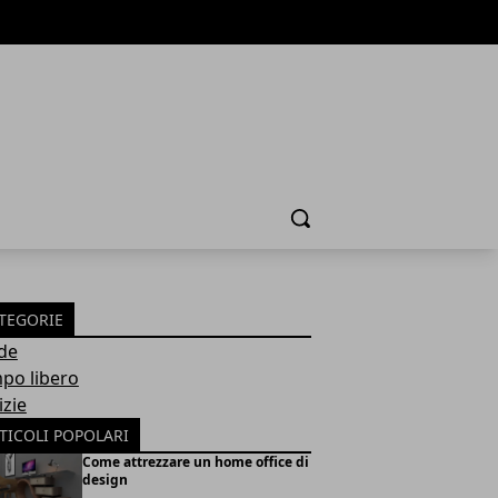
Cerca
TEGORIE
de
po libero
izie
TICOLI POPOLARI
Come attrezzare un home office di
design