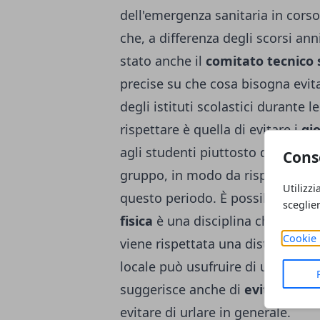
dell'
emergenza sanitaria in corso 
che, a differenza degli scorsi an
stato anche il
comitato tecnico s
precise su che cosa bisogna evita
degli istituti scolastici durante 
rispettare è quella di evitare i
gi
agli studenti piuttosto di effettua
Cons
gruppo, in modo da rispettare le
Utilizzi
questo periodo. È possibile fare s
sceglie
fisica
è una disciplina che può es
Cookie 
viene rispettata una distanza di a
locale può usufruire di una buona
suggerisce anche di
evitare di 
evitare di urlare in generale.