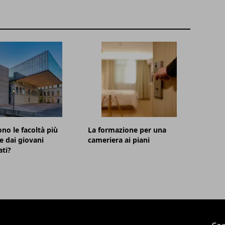
ono le facoltà più
La formazione per una
te dai giovani
cameriera ai piani
ti?