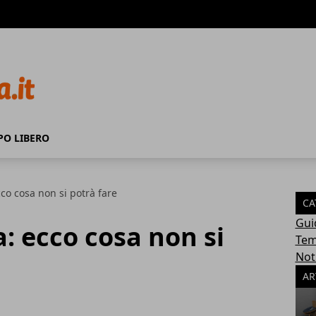
PO LIBERO
cco cosa non si potrà fare
CA
Gui
a: ecco cosa non si
Tem
Not
AR