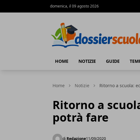
domenica, il 09 agosto 2026
Dossier Scuola
HOME
NOTIZIE
GUIDE
TEM
Home
Notizie
Ritorno a scuola: e
Ritorno a scuol
potrà fare
di
Redazione
11/09/2020