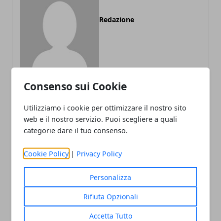
Redazione
Consenso sui Cookie
Utilizziamo i cookie per ottimizzare il nostro sito
ARTICOLI CORRELATI
web e il nostro servizio. Puoi scegliere a quali
categorie dare il tuo consenso.
Cookie Policy
|
Privacy Policy
Personalizza
Rifiuta Opzionali
Accetta Tutto