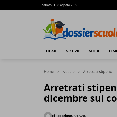
sabato, il 08 agosto 2026
Dossier Scuola
HOME
NOTIZIE
GUIDE
TEM
Home
Notizie
Arretrati stipendi 
Arretrati stipen
dicembre sul c
di
Redazione
28/12/2022