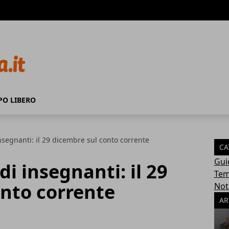
PO LIBERO
insegnanti: il 29 dicembre sul conto corrente
CA
Gui
di insegnanti: il 29
Tem
onto corrente
Not
AR