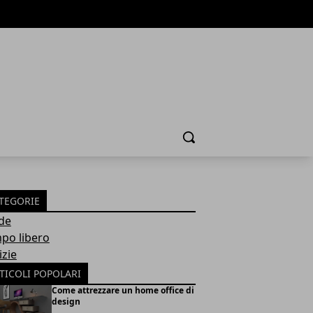
Cerca
TEGORIE
de
po libero
izie
TICOLI POPOLARI
Come attrezzare un home office di
design