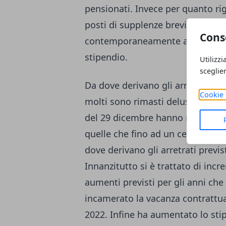
pensionati. Invece per quanto ri
posti di supplenze brevi, gli arre
Cons
contemporaneamente all'emissio
stipendio.
Utilizzi
sceglie
Da dove derivano gli arretrati de
Cookie 
molti sono rimasti delusi, perch
del 29 dicembre hanno riscontr
quelle che fino ad un certo punt
dove derivano gli arretrati previs
Innanzitutto si è trattato di inc
aumenti previsti per gli anni che
incamerato la vacanza contrattua
2022. Infine ha aumentato lo st