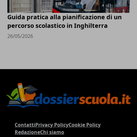
Guida pratica alla pianificazione di un
percorso scolastico in Inghilterra
26/05/2026
Contatti
Privacy Policy
Cookie Policy
Redazione
Chi siamo