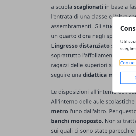
a scuola
scaglionati
in base a fas
l'entrata di una classe e l'altra s
assembramenti. Gli studenti non a
Cons
un quarto d'ora negli spazi antista
Utilizzi
L'
ingresso distanziato
sarà più e
sceglie
soprattutto l'affollamento sui me
Cookie 
ragazzi delle superiori saranno co
seguire una
didattica mista
, fat
Le disposizioni all'interno dell'au
All'interno delle aule scolastich
metro
l'uno dall'altro. Per ques
banchi monoposto
. Non si trat
sui quali ci sono state parecchi