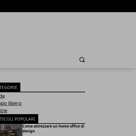
Cerca
TEGORIE
de
po libero
izie
TICOLI POPOLARI
Come attrezzare un home office di
design