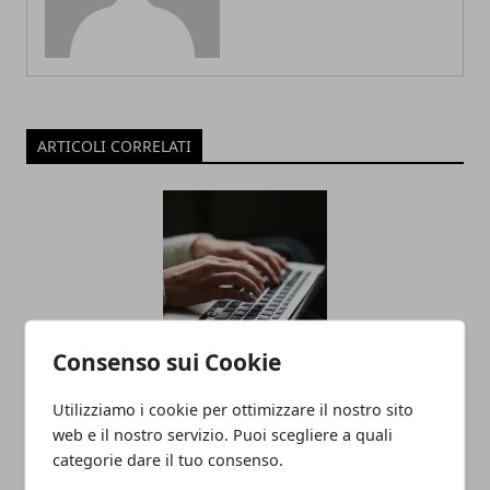
ARTICOLI CORRELATI
Consenso sui Cookie
Social Media e Istruzione: Un Binomio
Utilizziamo i cookie per ottimizzare il nostro sito
Complicato ma Ricco di Potenziale
web e il nostro servizio. Puoi scegliere a quali
25/09/2024
categorie dare il tuo consenso.