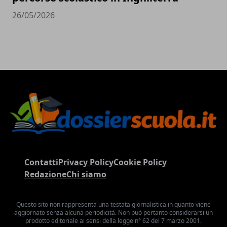
26/05/2026
Contatti
Privacy Policy
Cookie Policy
Redazione
Chi siamo
Questo sito non rappresenta una testata giornalistica in quanto viene
aggiornato senza alcuna periodicità. Non può pertanto considerarsi un
prodotto editoriale ai sensi della legge n° 62 del 7 marzo 2001.