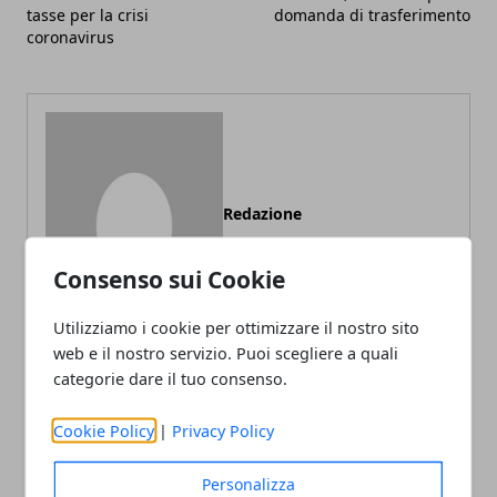
tasse per la crisi
domanda di trasferimento
coronavirus
Redazione
Consenso sui Cookie
Utilizziamo i cookie per ottimizzare il nostro sito
web e il nostro servizio. Puoi scegliere a quali
categorie dare il tuo consenso.
ARTICOLI CORRELATI
Cookie Policy
|
Privacy Policy
Personalizza