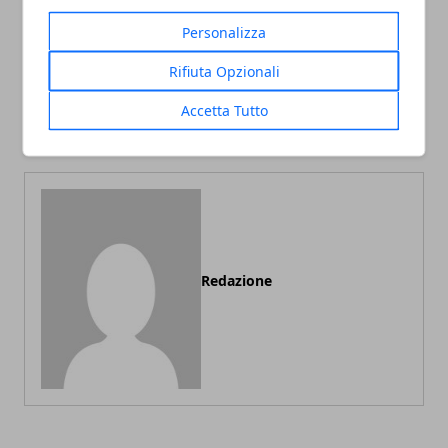
Personalizza
Rifiuta Opzionali
Articolo Precedente
Articolo Successivo
Università, ecco quali sono
Obesità infantile: tassare
Accetta Tutto
le più prestigiose
le bibite gassate?
Redazione