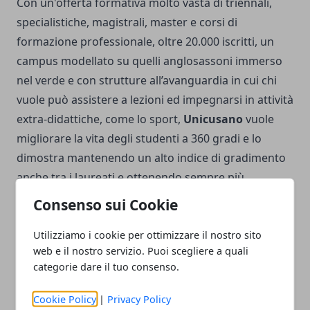
Con un'offerta formativa molto vasta di triennali,
specialistiche, magistrali, master e corsi di
formazione professionale, oltre 20.000 iscritti, un
campus modellato su quelli anglosassoni immerso
nel verde e con strutture all’avanguardia in cui chi
vuole può assistere a lezioni ed impegnarsi in attività
extra-didattiche, come lo sport,
Unicusano
vuole
migliorare la vita degli studenti a 360 gradi e lo
dimostra mantenendo un alto indice di gradimento
anche tra i laureati e ottenendo sempre più
riconoscimenti da parte di
istituzioni
ed enti.
Consenso sui Cookie
Utilizziamo i cookie per ottimizzare il nostro sito
web e il nostro servizio. Puoi scegliere a quali
categorie dare il tuo consenso.
Facebook
Twitter
Whatsapp
Cookie Policy
|
Privacy Policy