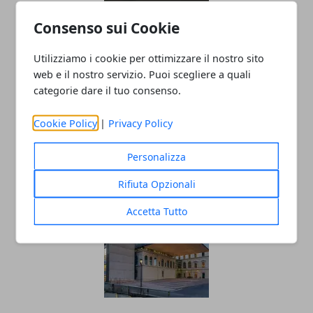
Consenso sui Cookie
Utilizziamo i cookie per ottimizzare il nostro sito
web e il nostro servizio. Puoi scegliere a quali
categorie dare il tuo consenso.
Social Media e Istruzione: Un Binomio
Cookie Policy
|
Privacy Policy
Complicato ma Ricco di Potenziale
Personalizza
25/09/2024
Rifiuta Opzionali
Accetta Tutto