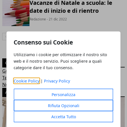
Vacanze di Natale a scuola: le
date di inizio e di rientro
Redazione
- 21 dic 2022
Articolo Precedente
Articolo Successivo
Consenso sui Cookie
Utilizziamo i cookie per ottimizzare il nostro sito
web e il nostro servizio. Puoi scegliere a quali
CATEGORIE
categorie dare il tuo consenso.
Guide
Tempo libero
Cookie Policy
|
Privacy Policy
Notizie
ARTICOLI POPOLARI
Personalizza
Rifiuta Opzionali
Accetta Tutto